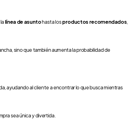
 la
línea de asunto
hasta los
productos recomendados
,
gancha, sino que también aumenta la probabilidad de
da, ayudando al cliente a encontrar lo que busca mientras
pra sea única y divertida.