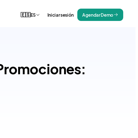
🇪🇸
ES
Iniciar sesión
Agendar Demo
 Promociones: