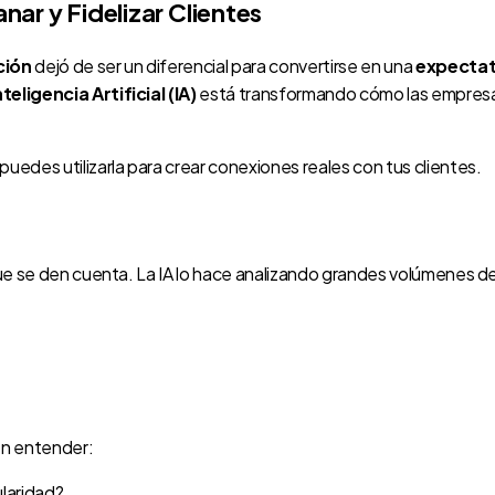
nar y Fidelizar Clientes
ción
dejó de ser un diferencial para convertirse en una
expectat
nteligencia Artificial (IA)
está transformando cómo las empresa
uedes utilizarla para crear conexiones reales con tus clientes.
que se den cuenta. La IA lo hace analizando grandes volúmenes d
en entender:
laridad?