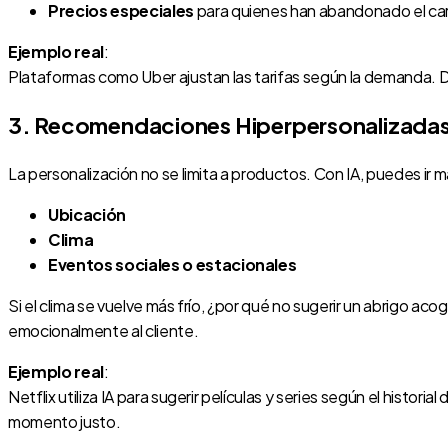
Precios especiales
para quienes han abandonado el car
Ejemplo real
:
Plataformas como Uber ajustan las tarifas según la demanda. 
3. Recomendaciones Hiperpersonalizada
La personalización no se limita a productos. Con IA, puedes ir 
Ubicación
Clima
Eventos sociales o estacionales
Si el clima se vuelve más frío, ¿por qué no sugerir un abrig
emocionalmente al cliente.
Ejemplo real
:
Netflix utiliza IA para sugerir películas y series según el histo
momento justo.