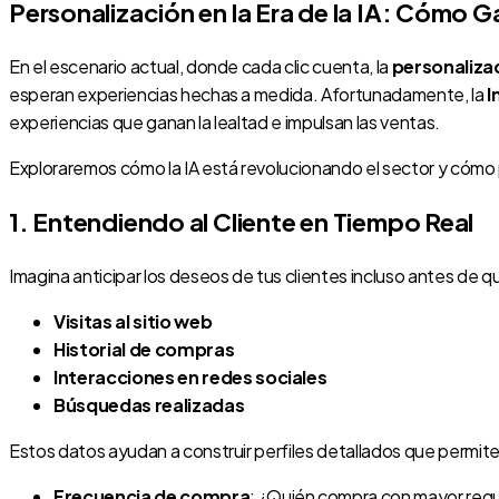
Personalización en la Era de la IA: Cómo Ga
En el escenario actual, donde cada clic cuenta, la
personaliza
esperan experiencias hechas a medida. Afortunadamente, la
I
experiencias que ganan la lealtad e impulsan las ventas.
Exploraremos cómo la IA está revolucionando el sector y cómo p
1. Entendiendo al Cliente en Tiempo Real
Imagina anticipar los deseos de tus clientes incluso antes de 
Visitas al sitio web
Historial de compras
Interacciones en redes sociales
Búsquedas realizadas
Estos datos ayudan a construir perfiles detallados que permit
Frecuencia de compra
: ¿Quién compra con mayor regu