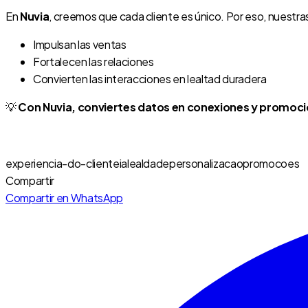
En
Nuvia
, creemos que cada cliente es único. Por eso, nuestra
Impulsan las ventas
Fortalecen las relaciones
Convierten las interacciones en lealtad duradera
💡
Con Nuvia, conviertes datos en conexiones y promocio
experiencia-do-cliente
ia
lealdade
personalizacao
promocoes
Compartir
Compartir en WhatsApp