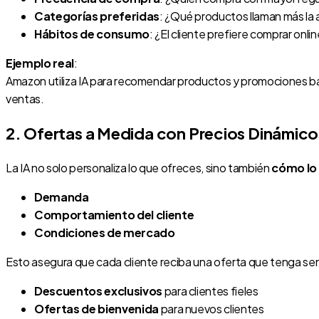
Categorías preferidas
: ¿Qué productos llaman más la
Hábitos de consumo
: ¿El cliente prefiere comprar onlin
Ejemplo real
:
Amazon utiliza IA para recomendar productos y promociones basa
ventas.
2. Ofertas a Medida con Precios Dinámico
La IA no solo personaliza lo que ofreces, sino también
cómo lo
Demanda
Comportamiento del cliente
Condiciones de mercado
Esto asegura que cada cliente reciba una oferta que tenga sent
Descuentos exclusivos
para clientes fieles
Ofertas de bienvenida
para nuevos clientes