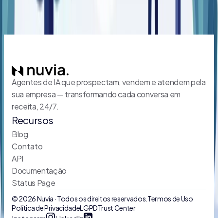
de leads e por que a Nuvia lidera essa revolução com AI
Agents ALLBOUND.
Agentes de IA que prospectam, vendem e atendem pela
sua empresa — transformando cada conversa em
receita, 24/7.
Recursos
Blog
Contato
API
Documentação
Status Page
© 2026 Nuvia · Todos os direitos reservados.
Termos de Uso
Política de Privacidade
LGPD
Trust Center